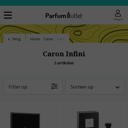
Inloggen
Terug
Home
/
Caron
/
Infini
Caron Infini
2
artikelen
Filter op
Sorteer op