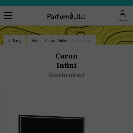
Inloggen
Terug
Home
/
Caron
/
Infini
/
Geschenkset
Caron
Infini
Geschenkset