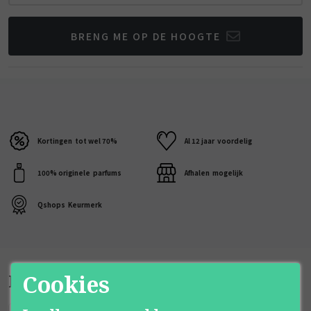
BRENG ME OP DE HOOGTE
Kortingen
tot wel 70%
Al 12 jaar
voordelig
100% originele
parfums
Afhalen
mogelijk
Qshops
Keurmerk
Bijpassende producten
Cookies