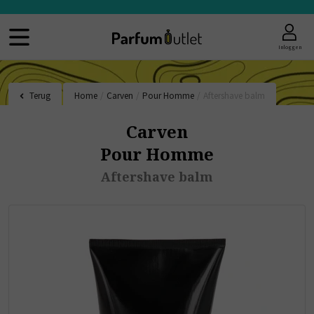
Inloggen
Terug
Home
/
Carven
/
Pour Homme
/
Aftershave balm
Carven
Pour Homme
Aftershave balm