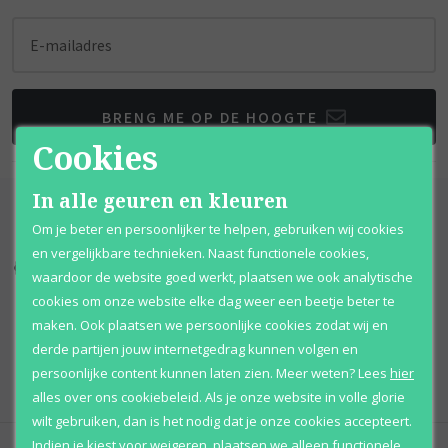
E-mailadres
BRENG ME OP DE HOOGTE
Cookies
In alle geuren en kleuren
Om je beter en persoonlijker te helpen, gebruiken wij cookies
en vergelijkbare technieken. Naast functionele cookies,
Kortingen
tot wel 70%
Al 12 jaar
voordelig
waardoor de website goed werkt, plaatsen we ook analytische
cookies om onze website elke dag weer een beetje beter te
100% originele
parfums
Afhalen
mogelijk
maken. Ook plaatsen we persoonlijke cookies zodat wij en
derde partijen jouw internetgedrag kunnen volgen en
Qshops
Keurmerk
persoonlijke content kunnen laten zien.
Meer weten?
Lees
hier
alles over ons cookiebeleid. Als je onze website in volle glorie
wilt gebruiken, dan is het nodig dat je onze cookies accepteert.
Indien je kiest voor
weigeren
,
plaatsen we alleen functionele