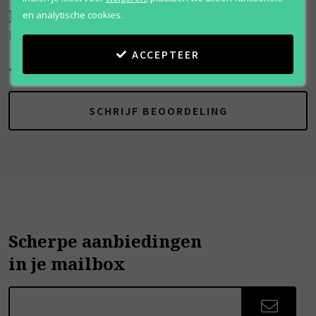
Beoordelingen
(
0
)
en analytische cookies.
Pour Homme
ACCEPTEER
SCHRIJF BEOORDELING
Scherpe aanbiedingen
in je mailbox