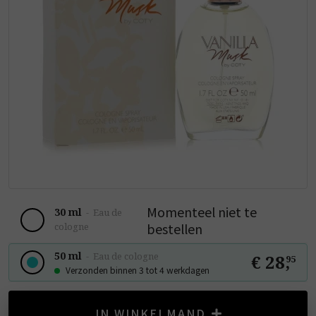
Momenteel niet te
30 ml
-
Eau de
bestellen
cologne
50 ml
-
Eau de cologne
€ 28
,
95
Verzonden binnen 3 tot 4 werkdagen
IN WINKELMAND