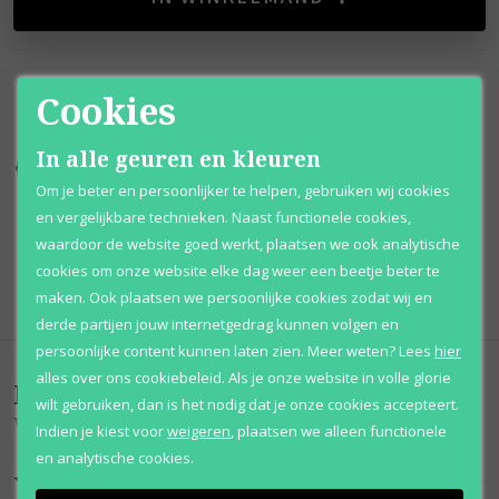
Cookies
In alle geuren en kleuren
Kortingen
tot wel 70%
Al 12 jaar
voordelig
Om je beter en persoonlijker te helpen, gebruiken wij cookies
en vergelijkbare technieken. Naast functionele cookies,
100% originele
parfums
Afhalen
mogelijk
waardoor de website goed werkt, plaatsen we ook analytische
cookies om onze website elke dag weer een beetje beter te
Qshops
Keurmerk
maken. Ook plaatsen we persoonlijke cookies zodat wij en
derde partijen jouw internetgedrag kunnen volgen en
persoonlijke content kunnen laten zien.
Meer weten?
Lees
hier
alles over ons cookiebeleid. Als je onze website in volle glorie
Beoordelingen
(
0
)
wilt gebruiken, dan is het nodig dat je onze cookies accepteert.
Vanilla Musk
Indien je kiest voor
weigeren
,
plaatsen we alleen functionele
en analytische cookies.