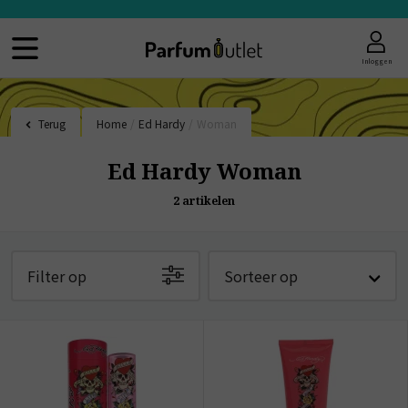
Inloggen
Terug
Home
/
Ed Hardy
/
Woman
Ed Hardy Woman
2
artikelen
Filter op
Sorteer op