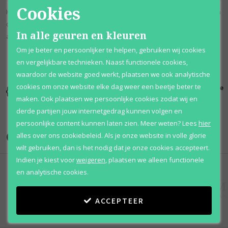
Cookies
Het briljante parfum van Ed Hardy is geïnspireerd door de wereld van
de tattoo's. Een explosie van fruit, waaronder tropische meloenen,
In alle geuren en kleuren
aardbeien en rode grapefruit.
Om je beter en persoonlijker te helpen, gebruiken wij cookies
en vergelijkbare technieken. Naast functionele cookies,
waardoor de website goed werkt, plaatsen we ook analytische
cookies om onze website elke dag weer een beetje beter te
Kortingen
Al 12 jaar
100% originele
tot wel 70%
voordelig
parfums
maken. Ook plaatsen we persoonlijke cookies zodat wij en
derde partijen jouw internetgedrag kunnen volgen en
persoonlijke content kunnen laten zien.
Meer weten?
Lees
hier
Onze merken
alles over ons cookiebeleid. Als je onze website in volle glorie
wilt gebruiken, dan is het nodig dat je onze cookies accepteert.
Indien je kiest voor
weigeren
,
plaatsen we alleen functionele
en analytische cookies.
ACCEPTEER