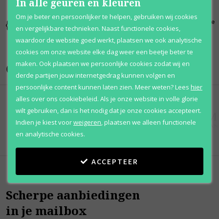
In alle geuren en kleuren
Om je beter en persoonlijker te helpen, gebruiken wij cookies
Kortingen
Al 12 jaar
100% originele
en vergelijkbare technieken. Naast functionele cookies,
tot wel 70%
voordelig
parfums
waardoor de website goed werkt, plaatsen we ook analytische
cookies om onze website elke dag weer een beetje beter te
maken. Ook plaatsen we persoonlijke cookies zodat wij en
Onze merken
derde partijen jouw internetgedrag kunnen volgen en
persoonlijke content kunnen laten zien.
Meer weten?
Lees
hier
alles over ons cookiebeleid. Als je onze website in volle glorie
wilt gebruiken, dan is het nodig dat je onze cookies accepteert.
Indien je kiest voor
weigeren
,
plaatsen we alleen functionele
en analytische cookies.
ACCEPTEER
Scherpe aanbiedingen
in je mailbox