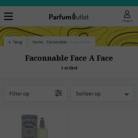
Inloggen
Terug
Home
/
Faconnable
/
Face A Face
Faconnable Face A Face
1
artikel
Filter op
Sorteer op