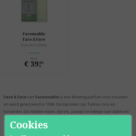
Faconnable
Face A Face
Eau de toilette
Vanaf
€ 39
,
95
Face A Face
van
Faconnable
is een bloemig parfum voor vrouwen
en werd gelanceerd in 1996. De topnoten zijn Turkse roos en
koriander. De midden noten zijn iris, jasmijn en lelietje-van-dalen en
de basisnoten zijn amber, patchouli en ceder.
Cookies