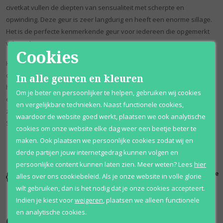
civetkat vullen de diepten van sensualiteit met scherpte en
opwinding. Deze geur is zeer langdurig en heeft een enorme sillage.
Het is de perfecte kenmerkende geur voor iedereen die opgemerkt
wil worden.
Cookies
Het doel van parfumhuis Nishane is de elegantie en tradities van het
oude Istanbul te vangen en te verpakken in een moderne visie. Dit
In alle geuren en kleuren
huis, opgericht in Turkije door Mert Güzel en Marat Katran, is het
Om je beter en persoonlijker te helpen, gebruiken wij cookies
eerste dat luxe parfums ontwerpt in het moderne Turkije. De creaties
en vergelijkbare technieken. Naast functionele cookies,
zijn ontwikkeld door neuzen Jorge Lee, Miguel Matos, Chris Maurice,
waardoor de website goed werkt, plaatsen we ook analytische
Sylvain Cara en Cecile Zarokian.
cookies om onze website elke dag weer een beetje beter te
maken. Ook plaatsen we persoonlijke cookies zodat wij en
derde partijen jouw internetgedrag kunnen volgen en
persoonlijke content kunnen laten zien.
Meer weten?
Lees
hier
Kortingen
Al 12 jaar
100% originele
alles over ons cookiebeleid. Als je onze website in volle glorie
tot wel 70%
voordelig
parfums
wilt gebruiken, dan is het nodig dat je onze cookies accepteert.
Indien je kiest voor
weigeren
,
plaatsen we alleen functionele
en analytische cookies.
Onze merken