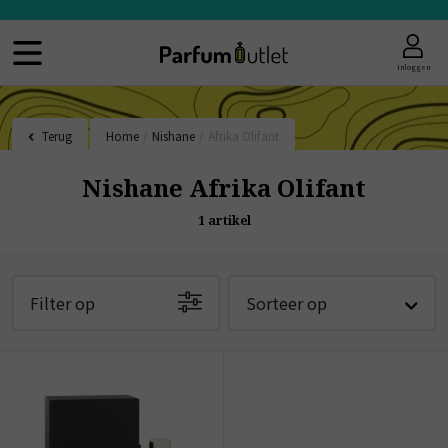
Inloggen
Terug
Home
/
Nishane
/
Afrika Olifant
Nishane Afrika Olifant
1
artikel
Filter op
Sorteer op