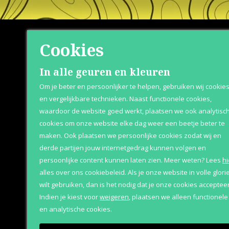
Cookies
Shop
Klante
In alle geuren en kleuren
Om je beter en persoonlijker te helpen, gebruiken wij cookie
Herenparfum
Over Parfum
en vergelijkbare technieken. Naast functionele cookies,
waardoor de website goed werkt, plaatsen we ook analytisc
Damesparfum
Betaaloptie
cookies om onze website elke dag weer een beetje beter te
Merken
Retournere
maken. Ook plaatsen we persoonlijke cookies zodat wij en
derde partijen jouw internetgedrag kunnen volgen en
Geschenksets
Bezorging &
persoonlijke content kunnen laten zien.
Meer weten?
Lees
hi
Aanbiedingen
alles over ons cookiebeleid. Als je onze website in volle glori
wilt gebruiken, dan is het nodig dat je onze cookies accepteer
Indien je kiest voor
weigeren
,
plaatsen we alleen functionele
en analytische cookies.