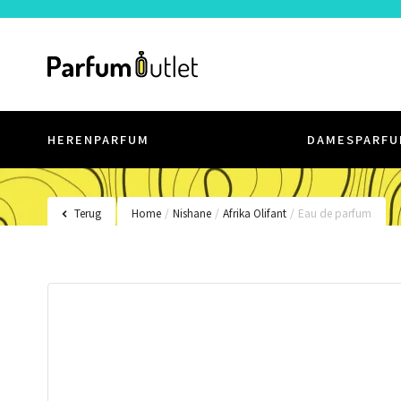
HERENPARFUM
DAMESPARFU
Terug
Home
/
Nishane
/
Afrika Olifant
/
Eau de parfum