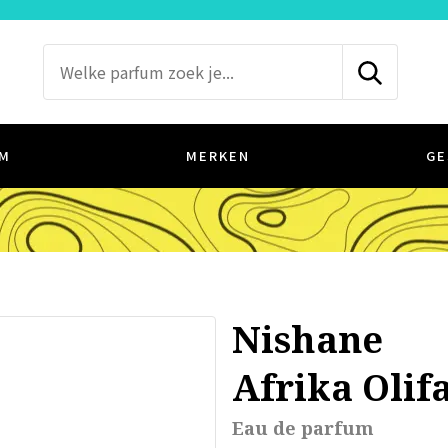
M
MERKEN
GE
Nishane
Afrika Olif
Eau de parfum