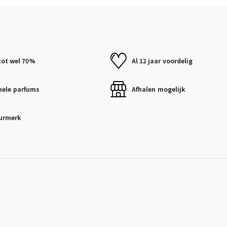
tot wel 70%
Al 12 jaar
voordelig
nele
parfums
Afhalen
mogelijk
urmerk