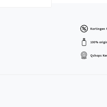
Kortingen
100% origi
Qshops
Ke