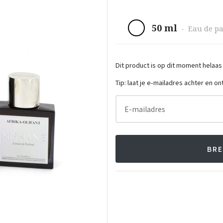
50 ml
-
Eau de p
Dit product is op dit moment helaas
Tip: laat je e-mailadres achter en o
E-mailadres
BRE