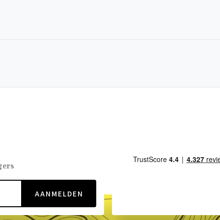
gers
AANMELDEN