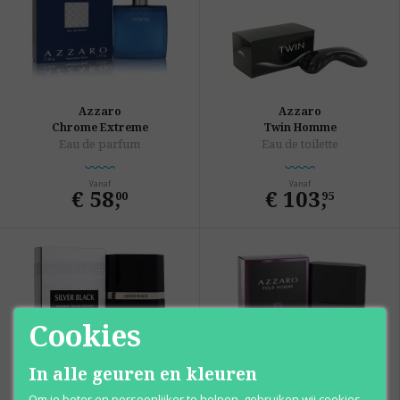
Azzaro
Azzaro
Chrome Extreme
Twin Homme
Eau de parfum
Eau de toilette
Vanaf
Vanaf
€ 58
,
€ 103
,
00
95
Cookies
In alle geuren en kleuren
Om je beter en persoonlijker te helpen, gebruiken wij cookies