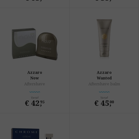
Azzaro
Azzaro
Now
Wanted
Aftershave
Aftershave balm
Vanaf
Vanaf
€ 42
,
€ 45
,
95
00