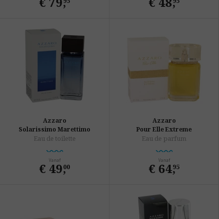
€ 79
,
€ 48
,
95
95
Azzaro
Azzaro
Solarissimo Marettimo
Pour Elle Extreme
Eau de toilette
Eau de parfum
Vanaf
Vanaf
€ 49
,
€ 64
,
00
95