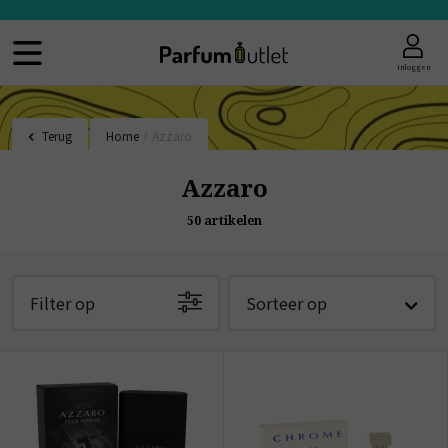
Inloggen
Terug
Home
/
Azzaro
Azzaro
50
artikelen
Filter op
Sorteer op