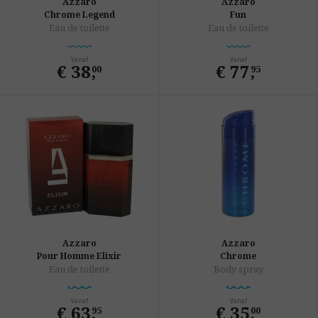
Azzaro
Azzaro
Chrome Legend
Fun
Eau de toilette
Eau de toilette
Vanaf
Vanaf
€ 38
,
€ 77
,
00
95
Azzaro
Azzaro
Pour Homme Elixir
Chrome
Eau de toilette
Body spray
Vanaf
Vanaf
€ 63
,
€ 35
,
95
00