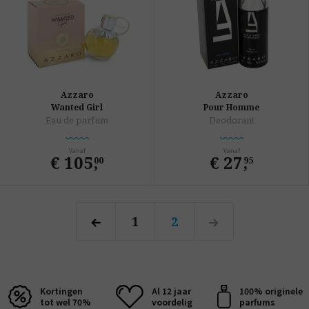
Azzaro
Azzaro
Wanted Girl
Pour Homme
Eau de parfum
Deodorant
Vanaf
Vanaf
€ 105
,
€ 27
,
00
95
1
2
Kortingen
Al 12 jaar
100% originele
tot wel 70%
voordelig
parfums