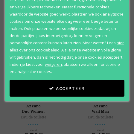
Azzaro
Azzaro
en vergelijkbare technieken. Naast functionele cookies,
Silver Black
Hot Pepper
waardoor de website goed werkt, plaatsen we ook analytische
Eau de toilette
Eau de toilette
cookies om onze website elke dag weer een beetje beter te
maken. Ook plaatsen we persoonlijke cookies zodat wij en
Vanaf
Vanaf
€ 50
,
€ 76
,
95
95
derde partijen jouw internetgedrag kunnen volgen en
persoonlijke content kunnen laten zien.
Meer weten?
Lees
hier
alles over ons cookiebeleid. Als je onze website in volle glorie
wilt gebruiken, dan is het nodig dat je onze cookies accepteert.
Indien je kiest voor
weigeren
,
plaatsen we alleen functionele
en analytische cookies.
ACCEPTEER
Azzaro
Azzaro
Duo Women
Visit Men
Eau de toilette
Eau de toilette
Vanaf
Vanaf